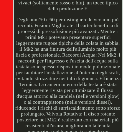
vivaci (solitamente rosso o blu), un tocco tipico
della produzione E.
Degli anni'50 e'60 per distinguere le versioni più
recenti. Fusioni Migliorate: Il carter beneficia di
processi di pressofusione più avanzati. Mentre i
primi Mk1 potevano presentare superfici
leggermente rugose tipiche della colata in sabbia,
il Mk2 ha una finitura dell'alluminio molto più
liscia e professionale. Raccordi Acqua: Nel Mk2, i
raccordi per l'ingresso e l'uscita dell'acqua sulla
testata sono spesso disposti in modo più razionale
per facilitare l'installazione all'interno degli scafi,
evitando strozzature nei tubi di gomma. Efficienza
Termica: La camera interna della testata è stata
leggermente rivista per ottimizzare il flusso
d'acqua attorno alla candela (nelle versioni glow)
o al contrappistone (nelle versioni diesel),
riducendo i rischi di surriscaldamento sotto sforzo
prolungato. Valvola Rotativa: Il disco rotante
posteriore nel Mk2 è realizzato con materiali più
resistenti all'usura, migliorando la tenuta
pneumatica nel tempo e garantendo un