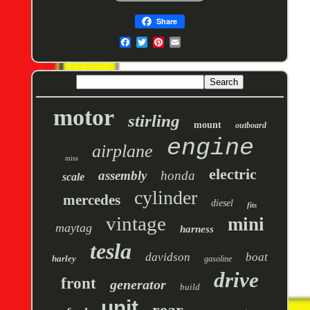
Share
motor
stirling
mount
outboard
engine
airplane
miss
electric
assembly
honda
scale
cylinder
mercedes
diesel
fits
vintage
mini
maytag
harness
tesla
davidson
boat
harley
gasoline
drive
front
generator
build
unit